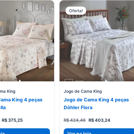
Oferta!
ma King
Jogo de Cama King
Cama King 4 peças
Jogo de Cama King 4 peças
lla
Döhler Flora
O
O
O
O
R$
375,25
R$
424,46
R$
403,24
preço
preço
preço
preço
original
atual
original
atual
oja
Ver na loja