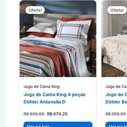
Oferta!
Oferta!
Jogo de Cama King
Jogo de Ca
Jogo de Cama King 4 peças
Jogo de 
Döhler Antonella D
Döhler Be
O
O
R$
495,00
R$
470,25
R$
395,00
preço
preço
original
atual
Ver na loja
Ver na l