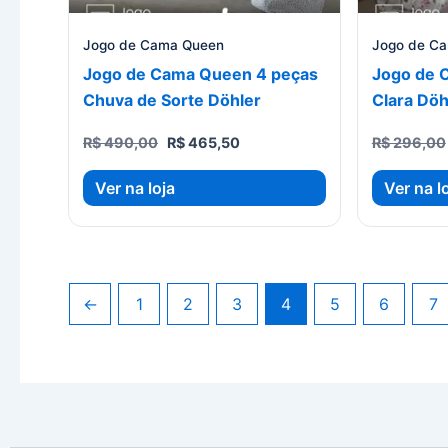
Jogo de Cama Queen
Jogo de C
Jogo de Cama Queen 4 peças
Jogo de 
Chuva de Sorte Döhler
Clara Döh
O
O
R$
490,00
R$
465,50
R$
296,00
preço
preço
original
atual
Ver na loja
Ver na l
era:
é:
R$ 490,00.
R$ 465,50.
←
1
2
3
4
5
6
7