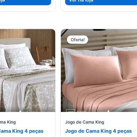
era:
é:
era:
é:
R$ 395,00.
R$ 375,25.
R$ 424,46.
R$ 403,24.
Oferta!
ma King
Jogo de Cama King
Cama King 4 peças
Jogo de Cama King 4 peças