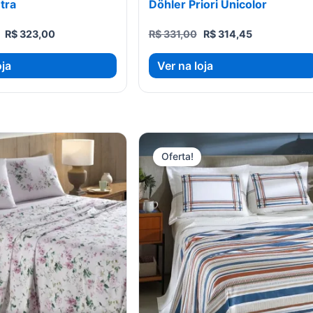
tra
Döhler Priori Unicolor
O
O
O
O
R$
323,00
R$
331,00
R$
314,45
preço
preço
preço
preço
original
atual
original
atual
oja
Ver na loja
era:
é:
era:
é:
R$ 340,00.
R$ 323,00.
R$ 331,00.
R$ 314,45.
Oferta!