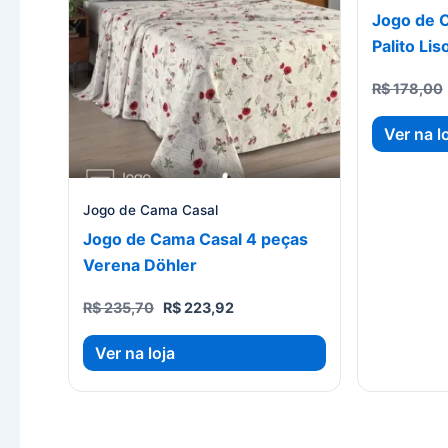
Jogo de 
Palito Lis
R$
178,00
Ver na l
Jogo de Cama Casal
Jogo de Cama Casal 4 peças
Verena Döhler
O
O
R$
235,70
R$
223,92
preço
preço
original
atual
Ver na loja
era:
é:
R$ 235,70.
R$ 223,92.