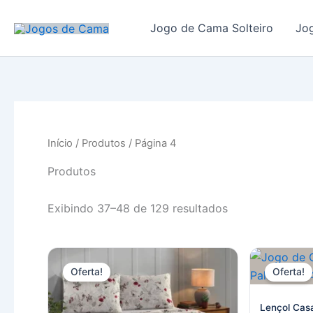
Ir
para
Jogo de Cama Solteiro
Jo
o
conteúdo
Início
/
Produtos
/ Página 4
Produtos
Exibindo 37–48 de 129 resultados
Oferta!
Oferta!
Lençol Casa