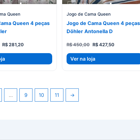
ama Queen
Jogo de Cama Queen
Cama Queen 4 peças
Jogo de Cama Queen 4 peças
ler
Döhler Antonella D
O
O
O
O
R$
281,20
R$
450,00
R$
427,50
preço
preço
preço
preço
original
atual
original
atual
oja
Ver na loja
era:
é:
era:
é:
R$ 296,00.
R$ 281,20.
R$ 450,00.
R$ 427,50.
…
9
10
11
→