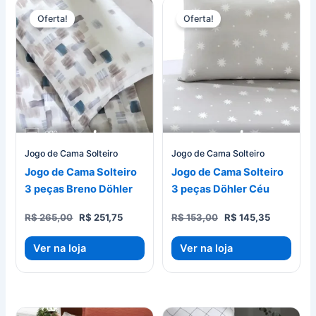
Oferta!
Oferta!
Jogo de Cama Solteiro
Jogo de Cama Solteiro
Jogo de Cama Solteiro
Jogo de Cama Solteiro
3 peças Breno Döhler
3 peças Döhler Céu
O
O
O
O
R$
265,00
R$
251,75
R$
153,00
R$
145,35
preço
preço
preço
preço
original
atual
original
atual
Ver na loja
Ver na loja
era:
é:
era:
é:
R$ 265,00.
R$ 251,75.
R$ 153,00.
R$ 145,35