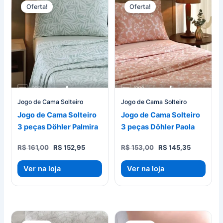
Oferta!
Oferta!
Jogo de Cama Solteiro
Jogo de Cama Solteiro
Jogo de Cama Solteiro
Jogo de Cama Solteiro
3 peças Döhler Palmira
3 peças Döhler Paola
O
O
O
O
R$
161,00
R$
152,95
R$
153,00
R$
145,35
preço
preço
preço
preço
original
atual
original
atual
Ver na loja
Ver na loja
era:
é:
era:
é:
R$ 161,00.
R$ 152,95.
R$ 153,00.
R$ 145,35