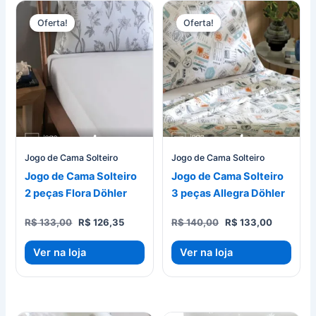
Oferta!
Oferta!
Jogo de Cama Solteiro
Jogo de Cama Solteiro
Jogo de Cama Solteiro
Jogo de Cama Solteiro
2 peças Flora Döhler
3 peças Allegra Döhler
O
O
O
O
R$
133,00
R$
126,35
R$
140,00
R$
133,00
preço
preço
preço
preço
original
atual
original
atual
Ver na loja
Ver na loja
era:
é:
era:
é:
R$ 133,00.
R$ 126,35.
R$ 140,00.
R$ 133,0