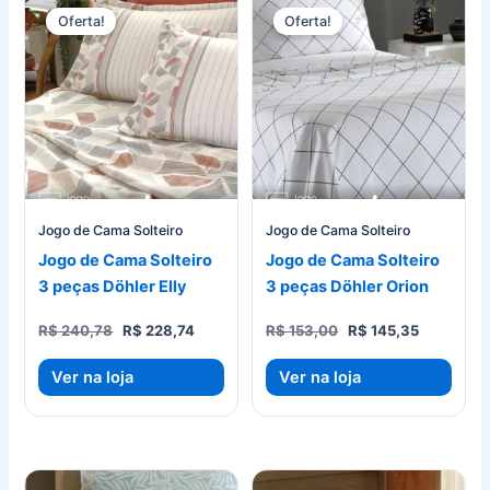
Oferta!
Oferta!
Jogo de Cama Solteiro
Jogo de Cama Solteiro
Jogo de Cama Solteiro
Jogo de Cama Solteiro
3 peças Döhler Elly
3 peças Döhler Orion
O
O
O
O
R$
240,78
R$
228,74
R$
153,00
R$
145,35
preço
preço
preço
preço
original
atual
original
atual
Ver na loja
Ver na loja
era:
é:
era:
é:
R$ 240,78.
R$ 228,74.
R$ 153,00.
R$ 145,35