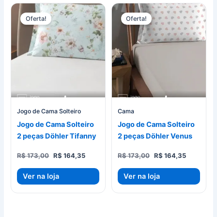
Oferta!
Oferta!
Jogo de Cama Solteiro
Cama
Jogo de Cama Solteiro
Jogo de Cama Solteiro
2 peças Döhler Tifanny
2 peças Döhler Venus
O
O
O
O
R$
173,00
R$
164,35
R$
173,00
R$
164,35
preço
preço
preço
preço
original
atual
original
atual
Ver na loja
Ver na loja
era:
é:
era:
é:
R$ 173,00.
R$ 164,35.
R$ 173,00.
R$ 164,35