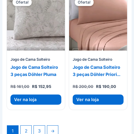
Oferta!
Oferta!
Jogo de Cama Solteiro
Jogo de Cama Solteiro
Jogo de Cama Solteiro
Jogo de Cama Solteiro
3 peças Döhler Pluma
3 peças Döhler Priori
Unicolor
O
O
O
O
R$
161,00
R$
152,95
R$
200,00
R$
190,00
preço
preço
preço
preço
original
atual
original
atual
Ver na loja
Ver na loja
era:
é:
era:
é:
R$ 161,00.
R$ 152,95.
R$ 200,00.
R$ 190,0
1
2
3
→