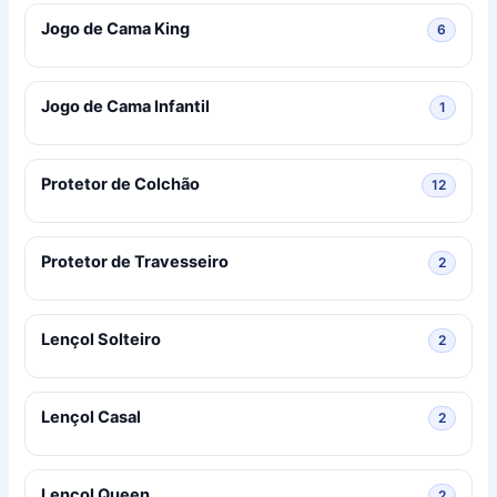
Jogo de Cama King
6 produ
6
Jogo de Cama Infantil
1 produ
1
Protetor de Colchão
12 prod
12
Protetor de Travesseiro
2 produ
2
Lençol Solteiro
2 produ
2
Lençol Casal
2 produ
2
Lençol Queen
2 produ
2