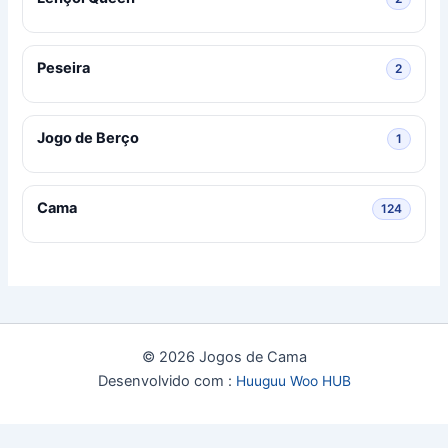
Peseira
2 produ
2
Jogo de Berço
1 produ
1
Cama
124 pro
124
© 2026 Jogos de Cama
Desenvolvido com :
Huuguu Woo HUB