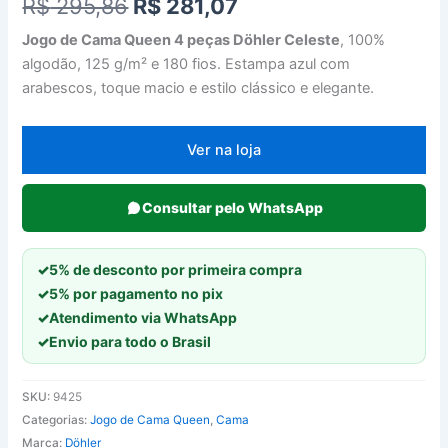
O
O
R$
295,86
R$
281,07
preço
preço
Jogo de Cama Queen 4 peças Döhler Celeste
, 100%
algodão, 125 g/m² e 180 fios. Estampa azul com
original
atual
arabescos, toque macio e estilo clássico e elegante.
era:
é:
R$ 295,86.
R$ 281,07.
Ver na loja
Consultar pelo WhatsApp
✓
5% de desconto por primeira compra
✓
5% por pagamento no pix
✓
Atendimento via WhatsApp
✓
Envio para todo o Brasil
SKU:
9425
Categorias:
Jogo de Cama Queen
,
Cama
Marca:
Döhler