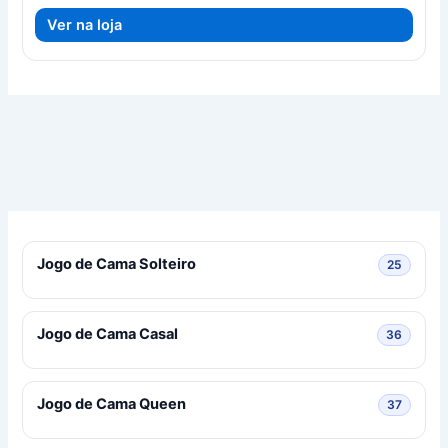
original
atual
Ver na loja
era:
é:
R$ 269,00.
R$ 255,55.
Jogo de Cama Solteiro
25 prod
25
Jogo de Cama Casal
36 prod
36
Jogo de Cama Queen
37 prod
37