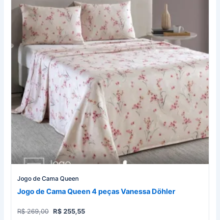
Jogo de Cama Queen
Jogo de Cama Queen 4 peças Vanessa Döhler
O
O
R$
269,00
R$
255,55
preço
preço