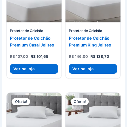
Protetor de Colchão
Protetor de Colchão
Protetor de Colchão
Protetor de Colchão
Premium Casal Jolitex
Premium King Jolitex
O
O
O
O
R$
107,00
R$
101,65
R$
146,00
R$
138,70
preço
preço
preço
preço
original
atual
original
atual
Ver na loja
Ver na loja
era:
é:
era:
é:
R$ 107,00.
R$ 101,65.
R$ 146,00.
R$ 138,70
Oferta!
Oferta!