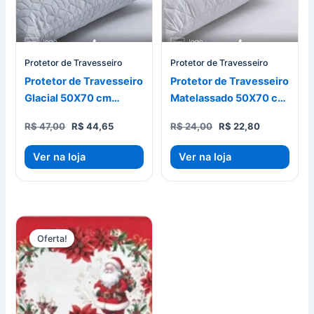
Protetor de Travesseiro
Protetor de Travesseiro
Protetor de Travesseiro
Protetor de Travesseiro
Glacial 50X70 cm
Matelassado 50X70 cm
Jolitex
Jolitex
O
O
O
O
R$
47,00
R$
44,65
R$
24,00
R$
22,80
preço
preço
preço
preço
original
atual
original
atual
Ver na loja
Ver na loja
era:
é:
era:
é:
R$ 47,00.
R$ 44,65.
R$ 24,00.
R$ 22,80.
Oferta!