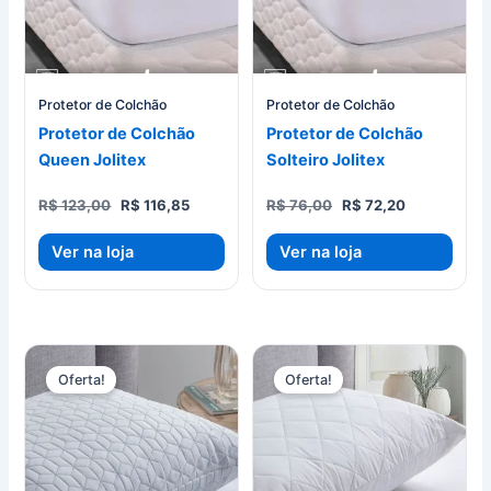
Protetor de Colchão
Protetor de Colchão
Protetor de Colchão
Protetor de Colchão
Queen Jolitex
Solteiro Jolitex
O
O
O
O
R$
123,00
R$
116,85
R$
76,00
R$
72,20
preço
preço
preço
preço
original
atual
original
atual
Ver na loja
Ver na loja
era:
é:
era:
é:
R$ 123,00.
R$ 116,85.
R$ 76,00.
R$ 72,20.
Oferta!
Oferta!