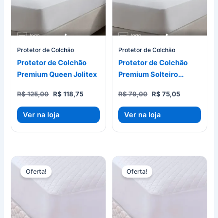
Protetor de Colchão
Protetor de Colchão
Protetor de Colchão
Protetor de Colchão
Premium Queen Jolitex
Premium Solteiro
Jolitex
O
O
O
O
R$
125,00
R$
118,75
R$
79,00
R$
75,05
preço
preço
preço
preço
original
atual
original
atual
Ver na loja
Ver na loja
era:
é:
era:
é:
R$ 125,00.
R$ 118,75.
R$ 79,00.
R$ 75,05.
Oferta!
Oferta!