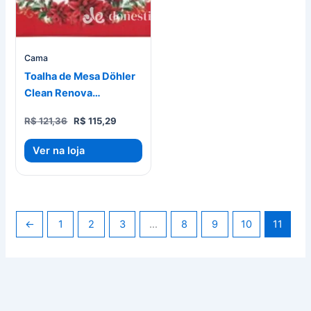
Cama
Toalha de Mesa Döhler
Clean Renova
Estampado Digital
O
O
R$
121,36
R$
115,29
1,80m Natal 122
preço
preço
original
atual
Ver na loja
era:
é:
R$ 121,36.
R$ 115,29.
←
1
2
3
…
8
9
10
11