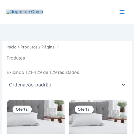
Ir
para
o
conteúdo
Início
/
Produtos
/ Página 11
Produtos
Exibindo 121–129 de 129 resultados
Oferta!
Oferta!