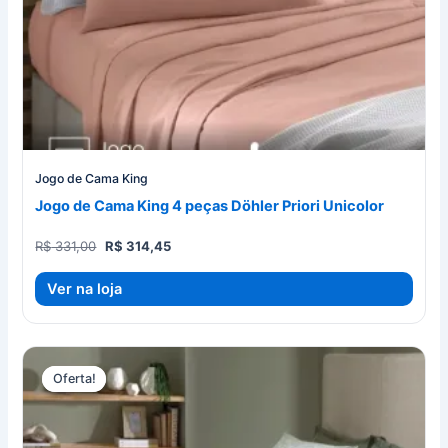
Jogo de Cama King
Jogo de Cama King 4 peças Döhler Priori Unicolor
O
O
R$
331,00
R$
314,45
preço
preço
original
atual
Ver na loja
era:
é:
R$ 331,00.
R$ 314,45.
Oferta!
Oferta!