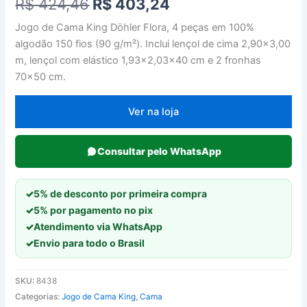
O
O
R$
424,46
R$
403,24
preço
preço
Jogo de Cama King Döhler Flora, 4 peças em 100%
algodão 150 fios (90 g/m²). Inclui lençol de cima 2,90×3,00
original
atual
m, lençol com elástico 1,93×2,03×40 cm e 2 fronhas
era:
é:
70×50 cm.
R$ 424,46.
R$ 403,24.
Ver na loja
Consultar pelo WhatsApp
✓
5% de desconto por primeira compra
✓
5% por pagamento no pix
✓
Atendimento via WhatsApp
✓
Envio para todo o Brasil
SKU:
8438
Categorias:
Jogo de Cama King
,
Cama