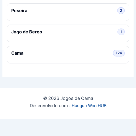
Peseira
2 produ
2
Jogo de Berço
1 produ
1
Cama
124 pro
124
© 2026 Jogos de Cama
Desenvolvido com :
Huuguu Woo HUB