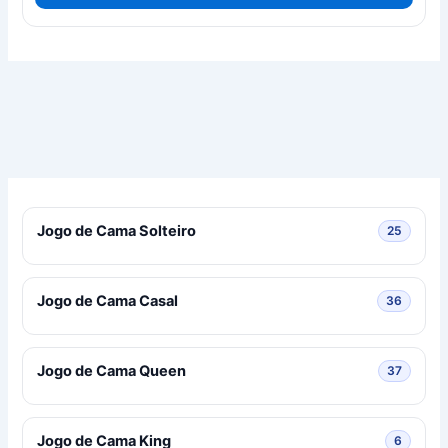
R$ 257,00.
R$ 244,15.
Jogo de Cama Solteiro
25 prod
25
Jogo de Cama Casal
36 prod
36
Jogo de Cama Queen
37 prod
37
Jogo de Cama King
6 produ
6