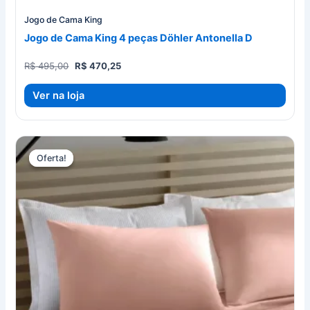
Jogo de Cama King
Jogo de Cama King 4 peças Döhler Antonella D
O
O
R$
495,00
R$
470,25
preço
preço
original
atual
Ver na loja
era:
é:
R$ 495,00.
R$ 470,25.
Oferta!
Oferta!