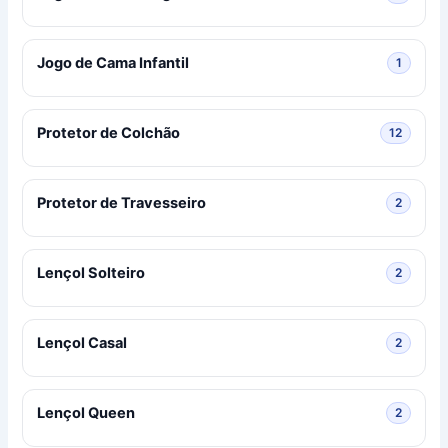
Jogo de Cama Infantil
1 produ
1
Protetor de Colchão
12 prod
12
Protetor de Travesseiro
2 produ
2
Lençol Solteiro
2 produ
2
Lençol Casal
2 produ
2
Lençol Queen
2 produ
2