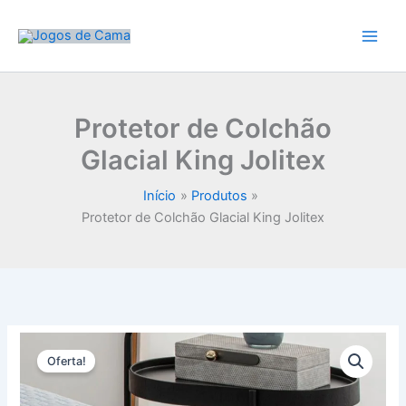
Ir
para
o
conteúdo
Protetor de Colchão
Glacial King Jolitex
Início
Produtos
Protetor de Colchão Glacial King Jolitex
Oferta!