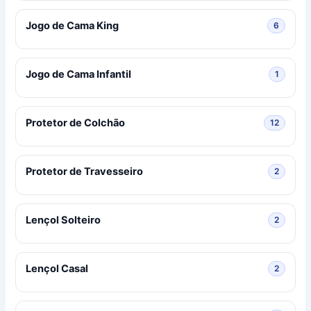
Jogo de Cama King
6 produ
6
Jogo de Cama Infantil
1 produ
1
Protetor de Colchão
12 prod
12
Protetor de Travesseiro
2 produ
2
Lençol Solteiro
2 produ
2
Lençol Casal
2 produ
2