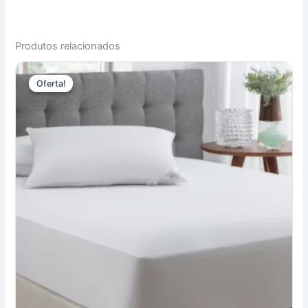
Produtos relacionados
Oferta!
Oferta!