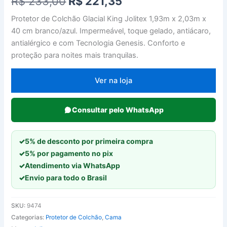
O
O
R$
233,00
R$
221,35
preço
preço
Protetor de Colchão Glacial King Jolitex 1,93m x 2,03m x
40 cm branco/azul. Impermeável, toque gelado, antiácaro,
original
atual
antialérgico e com Tecnologia Genesis. Conforto e
era:
é:
proteção para noites mais tranquilas.
R$ 233,00.
R$ 221,35.
Ver na loja
Consultar pelo WhatsApp
✓
5% de desconto por primeira compra
✓
5% por pagamento no pix
✓
Atendimento via WhatsApp
✓
Envio para todo o Brasil
SKU:
9474
Categorias:
Protetor de Colchão
,
Cama