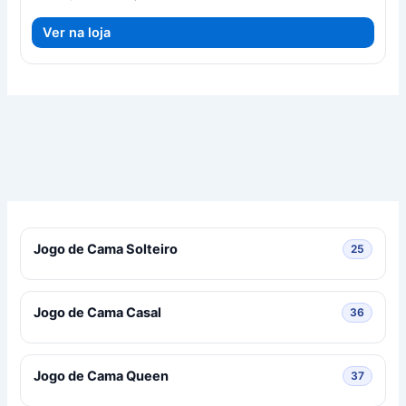
preço
preço
original
atual
Ver na loja
era:
é:
R$ 125,00.
R$ 118,75.
Jogo de Cama Solteiro
25 prod
25
Jogo de Cama Casal
36 prod
36
Jogo de Cama Queen
37 prod
37