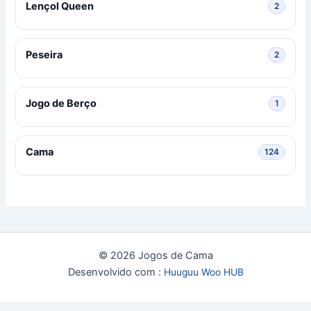
Lençol Queen
2 produ
2
Peseira
2 produ
2
Jogo de Berço
1 produ
1
Cama
124 pro
124
© 2026 Jogos de Cama
Desenvolvido com :
Huuguu Woo HUB