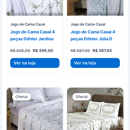
Jogo de Cama Casal
Jogo de Cama Casal
Jogo de Cama Casal 4
Jogo de Cama Casal 4
peças Döhler Jardino
peças Döhler Júlia D
O
O
O
O
R$
420,00
R$
399,00
R$
387,00
R$
367,65
preço
preço
preço
preço
original
atual
original
atual
Ver na loja
Ver na loja
era:
é:
era:
é:
R$ 420,00.
R$ 399,00.
R$ 387,00.
R$ 367,65
Oferta!
Oferta!