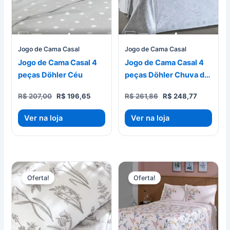
Jogo de Cama Casal
Jogo de Cama Casal
Jogo de Cama Casal 4
Jogo de Cama Casal 4
peças Döhler Céu
peças Döhler Chuva de
Sorte
O
O
O
O
R$
207,00
R$
196,65
R$
261,86
R$
248,77
preço
preço
preço
preço
original
atual
original
atual
Ver na loja
Ver na loja
era:
é:
era:
é:
R$ 207,00.
R$ 196,65.
R$ 261,86.
R$ 248,77
Oferta!
Oferta!