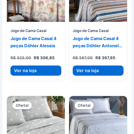
Jogo de Cama Casal
Jogo de Cama Casal
Jogo de Cama Casal 4
Jogo de Cama Casal 4
peças Döhler Alessia
peças Döhler Antonella
D
O
O
O
O
R$
323,00
R$
306,85
R$
387,00
R$
367,65
preço
preço
preço
preço
original
atual
original
atual
Ver na loja
Ver na loja
era:
é:
era:
é:
R$ 323,00.
R$ 306,85.
R$ 387,00.
R$ 367,65
Oferta!
Oferta!