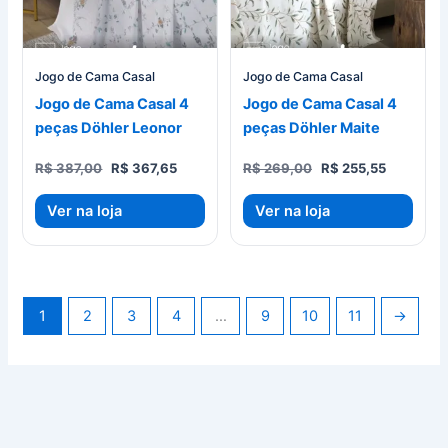
Jogo de Cama Casal
Jogo de Cama Casal
Jogo de Cama Casal 4
Jogo de Cama Casal 4
peças Döhler Leonor
peças Döhler Maite
O
O
O
O
R$
387,00
R$
367,65
R$
269,00
R$
255,55
preço
preço
preço
preço
original
atual
original
atual
Ver na loja
Ver na loja
era:
é:
era:
é:
R$ 387,00.
R$ 367,65.
R$ 269,00.
R$ 255,55
1
2
3
4
…
9
10
11
→