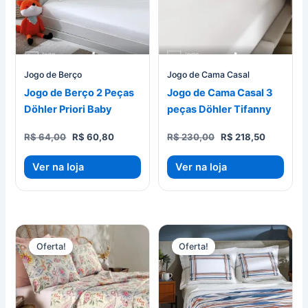
Jogo de Berço
Jogo de Cama Casal
Jogo de Berço 2 Peças
Jogo de Cama Casal 3
Döhler Priori Baby
peças Döhler Tifanny
O
O
O
O
R$
64,00
R$
60,80
R$
230,00
R$
218,50
preço
preço
preço
preço
original
atual
original
atual
Ver na loja
Ver na loja
era:
é:
era:
é:
R$ 64,00.
R$ 60,80.
R$ 230,00.
R$ 218,50
Oferta!
Oferta!