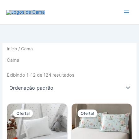
Ir
para
o
conteúdo
Início
/ Cama
Cama
Exibindo 1–12 de 124 resultados
Oferta!
Oferta!