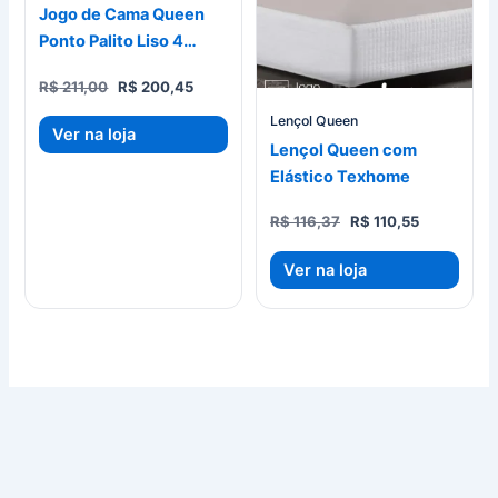
Jogo de Cama Queen
Ponto Palito Liso 4
peças Jolitex
O
O
R$
211,00
R$
200,45
preço
preço
Lençol Queen
original
atual
Ver na loja
era:
é:
Lençol Queen com
R$ 211,00.
R$ 200,45.
Elástico Texhome
O
O
R$
116,37
R$
110,55
preço
preço
original
atual
Ver na loja
era:
é:
R$ 116,37.
R$ 110,55.