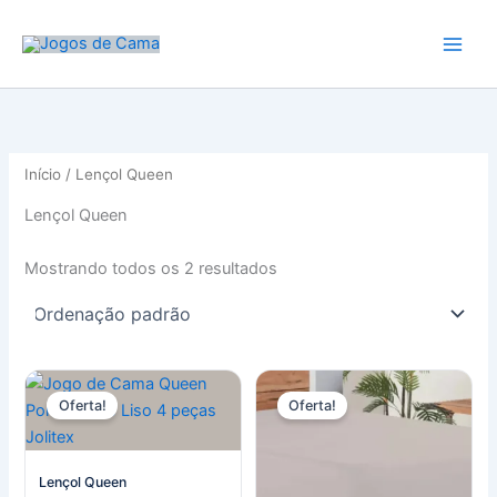
Ir
para
o
conteúdo
Início
/ Lençol Queen
Lençol Queen
Mostrando todos os 2 resultados
Oferta!
Oferta!
Lençol Queen