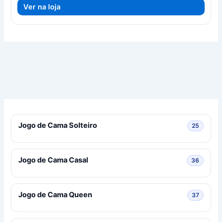
original
atual
Ver na loja
era:
é:
R$ 180,00.
R$ 171,00.
Jogo de Cama Solteiro
25 prod
25
Jogo de Cama Casal
36 prod
36
Jogo de Cama Queen
37 prod
37