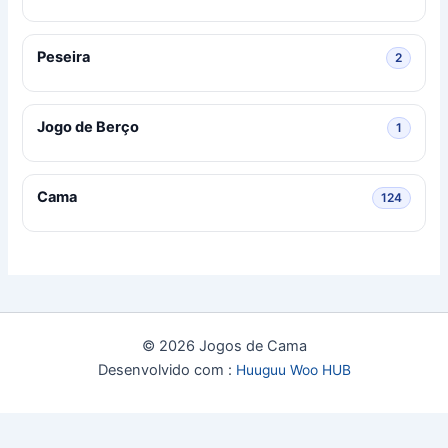
Peseira
2 produ
2
Jogo de Berço
1 produ
1
Cama
124 pro
124
© 2026 Jogos de Cama
Desenvolvido com :
Huuguu Woo HUB