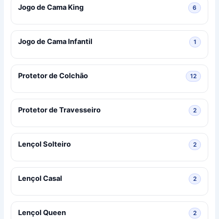
Jogo de Cama King
6 produ
6
Jogo de Cama Infantil
1 produ
1
Protetor de Colchão
12 prod
12
Protetor de Travesseiro
2 produ
2
Lençol Solteiro
2 produ
2
Lençol Casal
2 produ
2
Lençol Queen
2 produ
2