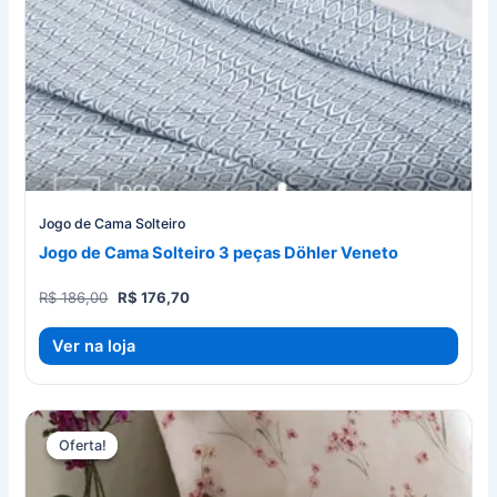
Jogo de Cama Solteiro
Jogo de Cama Solteiro 3 peças Döhler Veneto
O
O
R$
186,00
R$
176,70
preço
preço
original
atual
Ver na loja
era:
é:
R$ 186,00.
R$ 176,70.
Oferta!
Oferta!