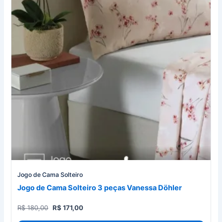
Jogo de Cama Solteiro
Jogo de Cama Solteiro 3 peças Vanessa Döhler
O
O
R$
180,00
R$
171,00
preço
preço