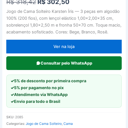
O
O
R$
318,42
R$
302,50
preço
preço
Jogo de Cama Solteiro Karsten Íris — 3 peças em algodão
100% (200 fios), com lençol elástico 1,00×2,00×35 cm,
original
atual
sobrelençol 1,80×2,50 m e fronha 50×70 cm. Toque macio,
era:
é:
acabamento sofisticado. Cores: Bege, Branco, Rosê.
R$ 318,42.
R$ 302,50.
Ver na loja
Consultar pelo WhatsApp
✓
5% de desconto por primeira compra
✓
5% por pagamento no pix
✓
Atendimento via WhatsApp
✓
Envio para todo o Brasil
SKU:
2085
Categorias:
Jogo de Cama Solteiro
,
Cama