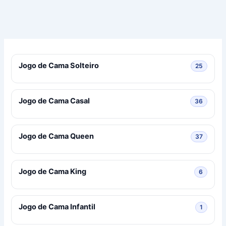
Jogo de Cama Solteiro
25 prod
25
Jogo de Cama Casal
36 prod
36
Jogo de Cama Queen
37 prod
37
Jogo de Cama King
6 produ
6
Jogo de Cama Infantil
1 produ
1