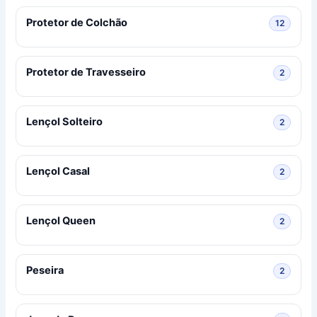
Protetor de Colchão
12 prod
12
Protetor de Travesseiro
2 produ
2
Lençol Solteiro
2 produ
2
Lençol Casal
2 produ
2
Lençol Queen
2 produ
2
Peseira
2 produ
2