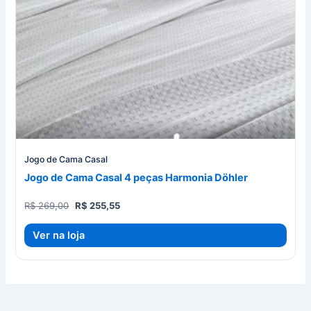
Jogo de Cama Casal
Jogo de Cama Casal 4 peças Harmonia Döhler
O
O
R$
269,00
R$
255,55
preço
preço
original
atual
Ver na loja
era:
é:
R$ 269,00.
R$ 255,55.