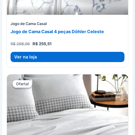
Jogo de Cama Casal
Jogo de Cama Casal 4 peças Döhler Celeste
O
O
R$
268,96
R$
255,51
preço
preço
original
atual
Ver na loja
era:
é:
R$ 268,96.
R$ 255,51.
Oferta!
Oferta!