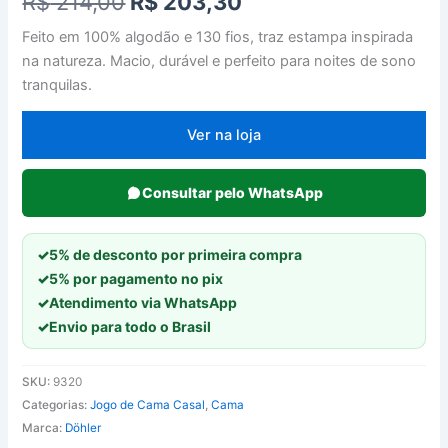
O
O
R$
214,00
R$
203,30
preço
preço
Feito em 100% algodão e 130 fios, traz estampa inspirada
na natureza. Macio, durável e perfeito para noites de sono
original
atual
tranquilas.
era:
é:
Ver na loja
R$ 214,00.
R$ 203,30.
Consultar pelo WhatsApp
✓
5% de desconto por primeira compra
✓
5% por pagamento no pix
✓
Atendimento via WhatsApp
✓
Envio para todo o Brasil
SKU:
9320
Categorias:
Jogo de Cama Casal
,
Cama
Marca:
Döhler