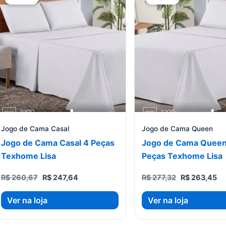
Jogo de Cama Casal
Jogo de Cama Queen
Jogo de Cama Casal 4 Peças
Jogo de Cama Queen
Texhome Lisa
Peças Texhome Lisa
O
O
O
O
R$
260,67
R$
247,64
R$
277,32
R$
263,45
preço
preço
preço
pr
original
atual
original
at
Ver na loja
Ver na loja
era:
é:
era:
é:
R$ 260,67.
R$ 247,64.
R$ 277,32.
R$