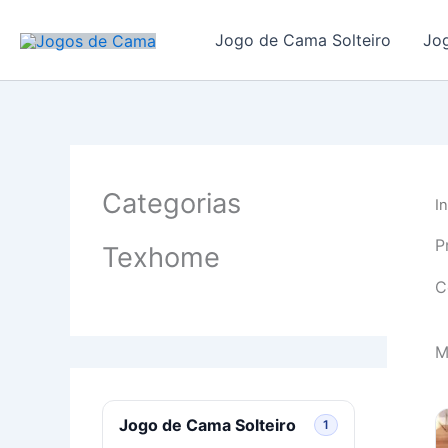
Ir
para
Jogo de Cama Solteiro
Jo
o
conteúdo
Categorias
In
P
Texhome
C
M
Jogo de Cama Solteiro
1 produto
1