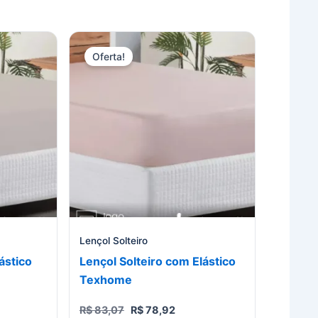
Oferta!
Lençol Solteiro
ástico
Lençol Solteiro com Elástico
Texhome
O
O
R$
83,07
R$
78,92