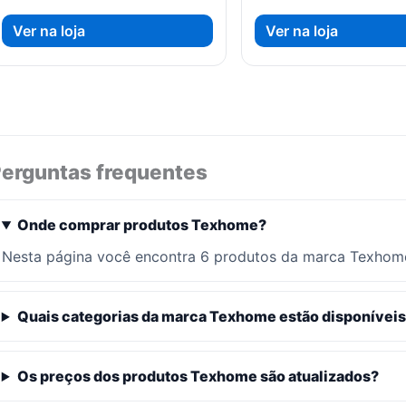
preço
preço
preço
pre
original
atual
original
atu
Ver na loja
Ver na loja
era:
é:
era:
é:
R$ 105,27.
R$ 100,01.
R$ 116,37.
R$ 
erguntas frequentes
Onde comprar produtos Texhome?
Nesta página você encontra 6 produtos da marca Texhome
Quais categorias da marca Texhome estão disponívei
Os preços dos produtos Texhome são atualizados?