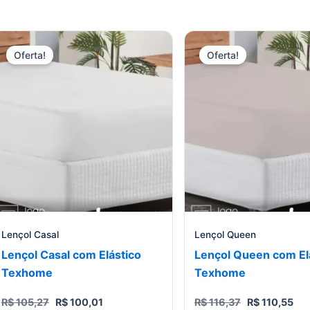
Oferta!
Oferta!
Lençol Casal
Lençol Queen
Lençol Casal com Elástico
Lençol Queen com El
Texhome
Texhome
O
O
O
O
R$
105,27
R$
100,01
R$
116,37
R$
110,55