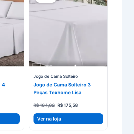
Jogo de Cama Solteiro
 4
Jogo de Cama Solteiro 3
Peças Texhome Lisa
O
O
R$
184,82
R$
175,58
eço
preço
preço
ual
original
atual
Ver na loja
era:
é:
 263,45.
R$ 184,82.
R$ 175,58.